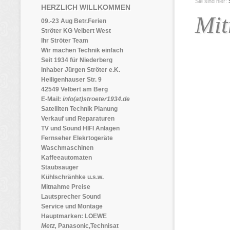
Sie sind hier:
HERZLICH WILLKOMMEN
Mit
09.-23 Aug Betr.Ferien
Ströter KG Velbert West
Ihr Ströter Team
Wir machen Technik einfach
Seit 1934 für Niederberg
Inhaber Jürgen Ströter e.K.
Heiligenhauser Str. 9
42549 Velbert am Berg
E-Mail:
info(at)stroeter1934.de
Satelliten Technik Planung
Verkauf und Reparaturen
TV und Sound HIFI Anlagen
Fernseher Elekrtogeräte
Waschmaschinen
Kaffeeautomaten
Staubsauger
Kühlschränhke u.s.w.
Mitnahme Preise
Lautsprecher Sound
Service und Montage
Hauptmarken: LOEWE
Metz,
Panasonic,Technisat